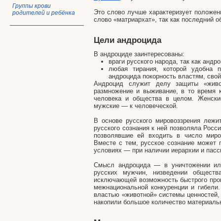
Группы крови
Это слово лучше характеризует положе
родителей и ребёнка
слово «матриархат», так как последний 
Цели андроцида
В андроциде заинтересованы:
враги русского народа, так как андро
любая тирания, которой удобна 
андроцида покорность властям, сво
Андроцид служит делу защиты «живот
размножение и выживание, в то время 
человека и общества в целом. Женски
мужские — к человеческой.
В основе русского мировоззрения лежит
русского сознания к ней позволяла Росс
позволявшие ей входить в число миро
Вместе с тем, русское сознание может
условиях — при наличии иерархии и пас
Смысл андроцида — в уничтожении ил
русских мужчин, низведении обществ
исключающей возможность быстрого прог
межнациональной конкуренции и гибели.
властью «животной» системы ценностей, 
накопили большое количество материальн