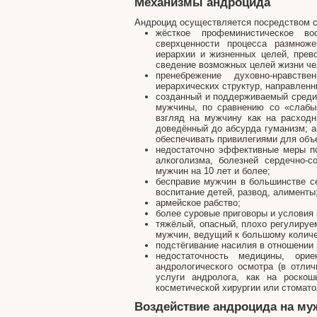
Механизмы андроцида
Андроцид осуществляется посредством с
жёсткое профеминистическое в
сверхценности процесса размнож
иерархии и жизненных целей, прев
сведение возможных целей жизни че
пренебрежение духовно-нравст
иерархических структур, направленн
созданный и поддерживаемый среди
мужчины, по сравнению со «слабы
взгляд на мужчину как на расход
доведённый до абсурда гуманизм; а
обеспечивать привилегиями для объе
недостаточно эффективные меры по
алкоголизма, болезней сердечно-
мужчин на 10 лет и более;
бесправие мужчин в большинстве се
воспитание детей, развод, алименты
армейское рабство;
более суровые приговоры и условия
тяжёлый, опасный, плохо регулируем
мужчин, ведущий к большому количе
подстёгивание насилия в отношении
недостаточность медицины, орие
андрологического осмотра (в отлич
услуги андролога, как на роско
косметической хирургии или стомато
Воздействие андроцида на му