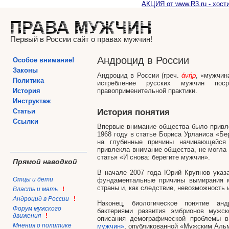
АКЦИЯ от www.R3.ru - хости
Первый в России сайт о правах мужчин!
Андроцид в России
Особое внимание!
Законы
Андроцид в России (греч.
άνήρ
, «мужчин
Политика
истребление русских мужчин пос
История
правоприменительной практики.
Инструктаж
Статьи
История понятия
Ссылки
Впервые внимание общества было привле
1968 году в статье Бориса Урланиса «Бер
на глубинные причины начинающейся 
привлекла внимание общества, не могла 
статья «И снова: берегите мужчин».
Прямой наводкой
В начале 2007 года Юрий Крупнов указа
Отцы и дети
фундаментальные причины вымирания м
страны и, как следствие, невозможность 
Власть и мать
!
Андроцид в России
!
Наконец, биологическое понятие ан
Форум мужского
бактериями развития эмбрионов мужс
движения
!
описания демографической проблемы 
Мнения о политике
мужчин»
, опубликованной «Мужским Аль