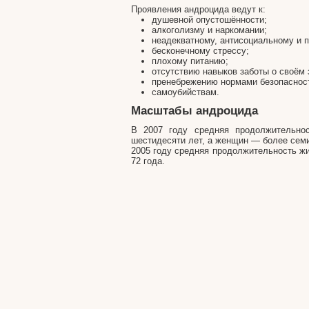
Проявления андроцида ведут к:
душевной опустошённости;
алкоголизму и наркомании;
неадекватному, антисоциальному и 
бесконечному стрессу;
плохому питанию;
отсутствию навыков заботы о своём 
пренебрежению нормами безопаснос
самоубийствам.
Масштабы андроцида
В 2007 году средняя продолжительно
шестидесяти лет, а женщин — более семи
2005 году средняя продолжительность ж
72 года.